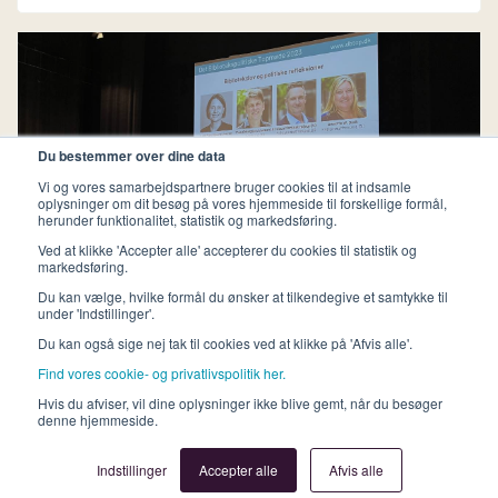
Du bestemmer over dine data
Vi og vores samarbejdspartnere bruger cookies til at indsamle
oplysninger om dit besøg på vores hjemmeside til forskellige formål,
herunder funktionalitet, statistik og markedsføring.
Ved at klikke 'Accepter alle' accepterer du cookies til statistik og
markedsføring.
Du kan vælge, hvilke formål du ønsker at tilkendegive et samtykke til
under 'Indstillinger'.
Det Bibliotekspolitiske Topmøde
Du kan også sige nej tak til cookies ved at klikke på 'Afvis alle'.
maj 02, 2023
Find vores cookie- og privatlivspolitik her.
Bibliotekets rammer og rolle i samfundet
Hvis du afviser, vil dine oplysninger ikke blive gemt, når du besøger
denne hjemmeside.
Indstillinger
Accepter alle
Afvis alle