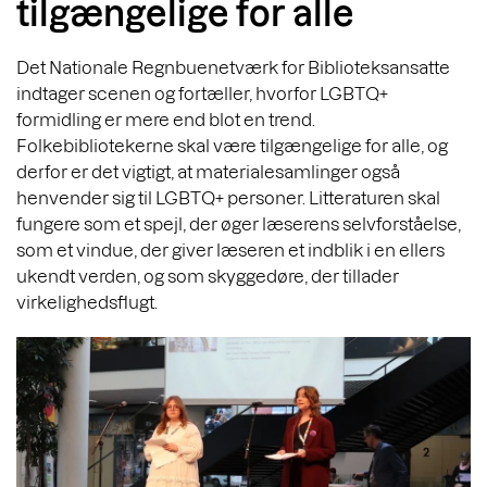
tilgængelige for alle
Det Nationale Regnbuenetværk for Biblioteksansatte
indtager scenen og fortæller, hvorfor LGBTQ+
formidling er mere end blot en trend.
Folkebibliotekerne skal være tilgængelige for alle, og
derfor er det vigtigt, at materialesamlinger også
henvender sig til LGBTQ+ personer. Litteraturen skal
fungere som et spejl, der øger læserens selvforståelse,
som et vindue, der giver læseren et indblik i en ellers
ukendt verden, og som skyggedøre, der tillader
virkelighedsflugt.