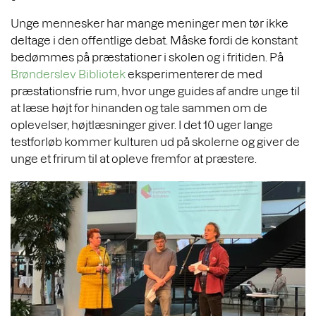
Unge mennesker har mange meninger men tør ikke
deltage i den offentlige debat. Måske fordi de konstant
bedømmes på præstationer i skolen og i fritiden. På
Brønderslev Bibliotek
eksperimenterer de med
præstationsfrie rum, hvor unge guides af andre unge til
at læse højt for hinanden og tale sammen om de
oplevelser, højtlæsninger giver. I det 10 uger lange
testforløb kommer kulturen ud på skolerne og giver de
unge et frirum til at opleve fremfor at præstere.